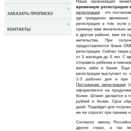
Наша организация мож
временную регистрацию 
регистрация
- это постанов
ЗАКАЗАТЬ ПРОПИСКУ
где гражданин временно 
регистрации в том, если 
примеру вам желательно за
КОНТАКТЫ
в другом районе, вам не н
жительства. При полу
предоставляется бланк ОМ
регистрации. Сейчас такую
от 3 месяцев до 5 лет. С 
отправить ребенка в гимназ
взять займ в банке. Ещ
регистрации выступает то,
1-3 рабочих дня и при 
Постоянная регистрация
(п
оформляется на продолжи
более. Штамп делается в п
рублей и более. Срок обр
дней. Подойдет для получен
же ее спросят при приеме н
Согласно закону Российс
других стран, а так ж